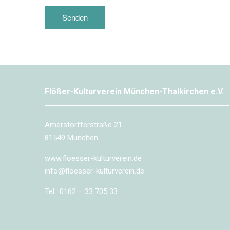
Feld
leer.
Flößer-Kulturverein München-Thalkirchen e.V.
Amerstorfferstraße 21
81549 München
www.floesser-kulturverein.de
info@floesser-kulturverein.de
Tel.: 0162 – 33 705 33