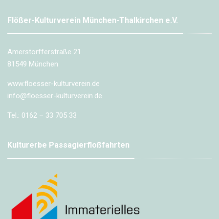
Flößer-Kulturverein München-Thalkirchen e.V.
Amerstorfferstraße 21
81549 München
www.floesser-kulturverein.de
info@floesser-kulturverein.de
Tel.: 0162 – 33 705 33
Kulturerbe Passagierfloßfahrten