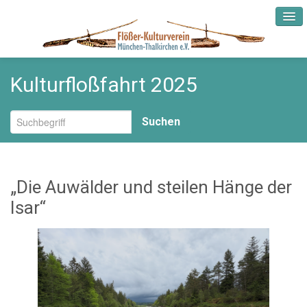
Kulturfloßfahrt 2025
Startseite
Aktuelles
Suchen
Verein
„Die Auwälder und steilen Hänge der
Rückblick
Isar“
Fundus und Museum
Mitgliedschaft
Partner