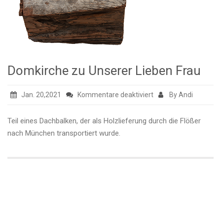
Domkirche zu Unserer Lieben Frau
für
Jan. 20,2021
Kommentare deaktiviert
By Andi
Domkirche
zu
Teil eines Dachbalken, der als Holzlieferung durch die Flößer
Unserer
nach München transportiert wurde.
Lieben
Frau