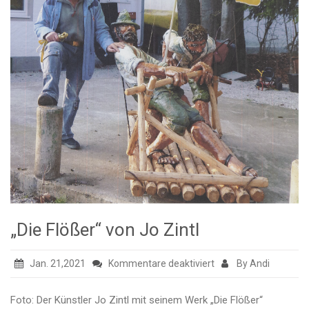
„Die Flößer“ von Jo Zintl
für
Jan. 21,2021
Kommentare deaktiviert
By Andi
„Die
Flößer“
Foto: Der Künstler Jo Zintl mit seinem Werk „Die Flößer“