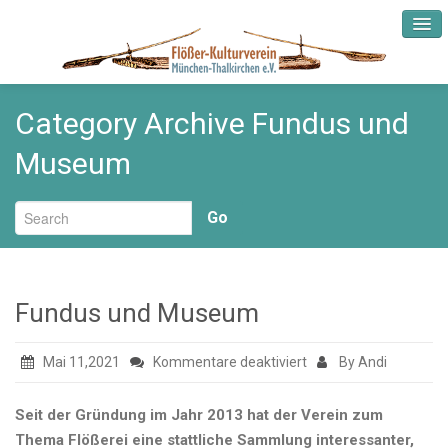
Category Archive Fundus und
Startseite
Museum
Aktuelles
Go
Verein
Rückblick
Fundus und Museum
Fundus und Museum
für
Mai 11,2021
Kommentare deaktiviert
By Andi
Mitgliedschaft
Fundus
und
Seit der Gründung im Jahr 2013 hat der Verein zum
Partner
Museum
Thema Flößerei eine stattliche Sammlung interessanter,