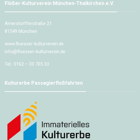
Flößer-Kulturverein München-Thalkirchen e.V.
Amerstorfferstraße 21
81549 München
www.floesser-kulturverein.de
info@floesser-kulturverein.de
Tel.: 0162 – 33 705 33
Kulturerbe Passagierfloßfahrten