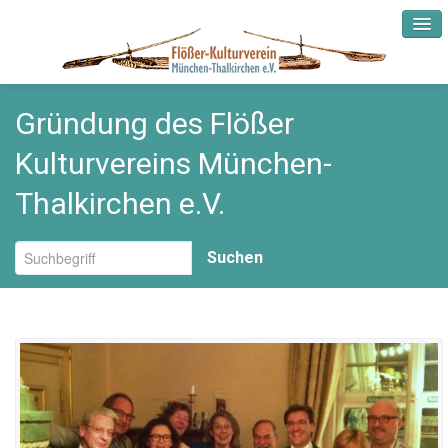
Gründung des Flößer
Startseite
Kulturvereins München-
Aktuelles
Thalkirchen e.V.
Verein
Suchen
Rückblick
Fundus und Museum
Mitgliedschaft
Partner